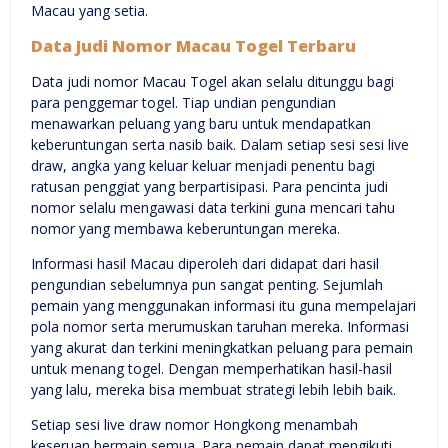
Macau yang setia.
Data Judi Nomor Macau Togel Terbaru
Data judi nomor Macau Togel akan selalu ditunggu bagi
para penggemar togel. Tiap undian pengundian
menawarkan peluang yang baru untuk mendapatkan
keberuntungan serta nasib baik. Dalam setiap sesi sesi live
draw, angka yang keluar keluar menjadi penentu bagi
ratusan penggiat yang berpartisipasi. Para pencinta judi
nomor selalu mengawasi data terkini guna mencari tahu
nomor yang membawa keberuntungan mereka.
Informasi hasil Macau diperoleh dari didapat dari hasil
pengundian sebelumnya pun sangat penting. Sejumlah
pemain yang menggunakan informasi itu guna mempelajari
pola nomor serta merumuskan taruhan mereka. Informasi
yang akurat dan terkini meningkatkan peluang para pemain
untuk menang togel. Dengan memperhatikan hasil-hasil
yang lalu, mereka bisa membuat strategi lebih lebih baik.
Setiap sesi live draw nomor Hongkong menambah
keseruan bermain semua. Para pemain dapat mengikuti