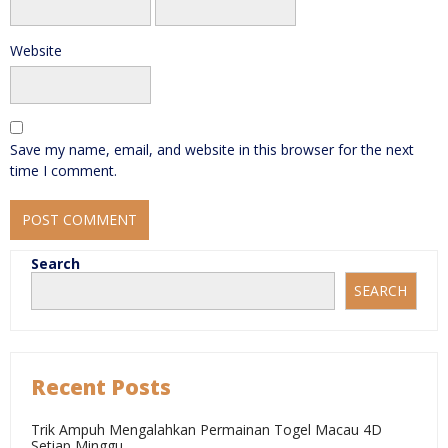
Website
Save my name, email, and website in this browser for the next
time I comment.
Search
SEARCH
Recent Posts
Trik Ampuh Mengalahkan Permainan Togel Macau 4D
Setiap Minggu