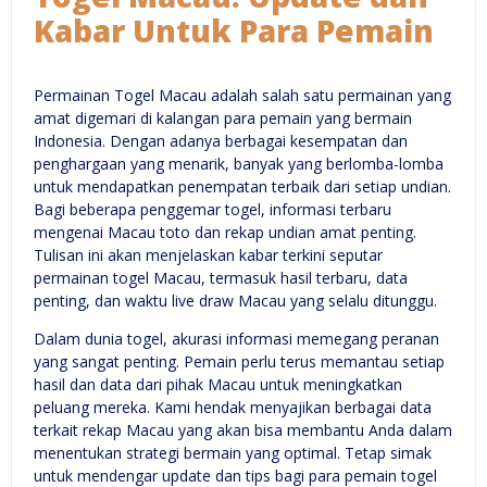
Kabar Untuk Para Pemain
Permainan Togel Macau adalah salah satu permainan yang
amat digemari di kalangan para pemain yang bermain
Indonesia. Dengan adanya berbagai kesempatan dan
penghargaan yang menarik, banyak yang berlomba-lomba
untuk mendapatkan penempatan terbaik dari setiap undian.
Bagi beberapa penggemar togel, informasi terbaru
mengenai Macau toto dan rekap undian amat penting.
Tulisan ini akan menjelaskan kabar terkini seputar
permainan togel Macau, termasuk hasil terbaru, data
penting, dan waktu live draw Macau yang selalu ditunggu.
Dalam dunia togel, akurasi informasi memegang peranan
yang sangat penting. Pemain perlu terus memantau setiap
hasil dan data dari pihak Macau untuk meningkatkan
peluang mereka. Kami hendak menyajikan berbagai data
terkait rekap Macau yang akan bisa membantu Anda dalam
menentukan strategi bermain yang optimal. Tetap simak
untuk mendengar update dan tips bagi para pemain togel