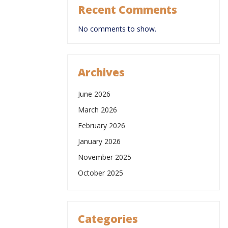
Recent Comments
No comments to show.
Archives
June 2026
March 2026
February 2026
January 2026
November 2025
October 2025
Categories