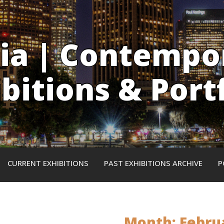
ia | Contempo
bitions & Port
CURRENT EXHIBITIONS
PAST EXHIBITIONS ARCHIVE
P
Month:
Febru