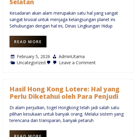
Selatan
Kesadaran akan alam merupakan satu hal yang sangat
sangat krusial untuk menjaga kelangsungan planet ini.
Sehubungan dengan hal ini, Dinas Lingkungan Hidup
READ MORE
February 5, 2026
AdminUtama
on
Uncategorized
Leave a Comment
Mengembangkan
Kesadaran
Lingkungan
K
bersama
Hasil Hong Kong Lotere: Hal yang
DLH
Perlu Diketahui oleh Para Penjudi
Barito
Selatan
Di alam perjudian, togel Hongkong telah jadi salah satu
pilihan kesukaan untuk banyak orang. Melalui sistem yang
terencana dan transparan, banyak petaruh
READ MORE