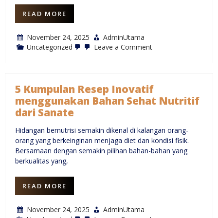
READ MORE
November 24, 2025
AdminUtama
on
Uncategorized
Leave a Comment
Tutorial
Menyeluruh
Cara
Bermain
Game
5 Kumpulan Resep Inovatif
Slot
menggunakan Bahan Sehat Nutritif
Dengan
Pulsa
dari Sanate
di
Indosat
Hidangan bernutrisi semakin dikenal di kalangan orang-
orang yang berkeinginan menjaga diet dan kondisi fisik.
Bersamaan dengan semakin pilihan bahan-bahan yang
berkualitas yang,
READ MORE
November 24, 2025
AdminUtama