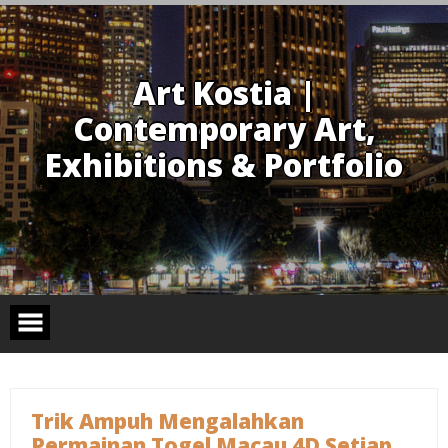
Skip
to
content
Art Kostia |
Contemporary Art,
Exhibitions & Portfolio
Trik Ampuh Mengalahkan
Permainan Togel Macau 4D Setiap