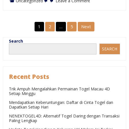
on
Uncategorized
Leave a Comment
5
Kumpulan
Resep
Inovatif
menggunakan
Posts
1
2
…
5
Next
Bahan
pagination
Sehat
Nutritif
Search
dari
Sanate
SEARCH
Recent Posts
Trik Ampuh Mengalahkan Permainan Togel Macau 4D
Setiap Minggu
Mendapatkan Keberuntungan: Daftar di Cinta Togel dan
Dapatkan Setiap Hari
NENEKTOGEL4D: Alternatif Togel Daring dengan Transaksi
Paling Lengkap